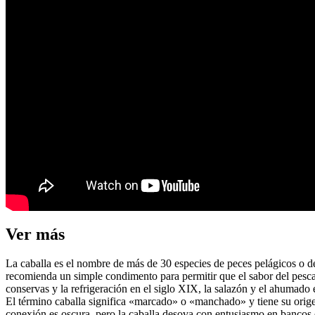
Ver más
La caballa es el nombre de más de 30 especies de peces pelágicos o d
recomienda un simple condimento para permitir que el sabor del pescad
conservas y la refrigeración en el siglo XIX, la salazón y el ahumado
El término caballa significa «marcado» o «manchado» y tiene su orige
conexión es oscura, pero la caballa desova con entusiasmo en bancos en