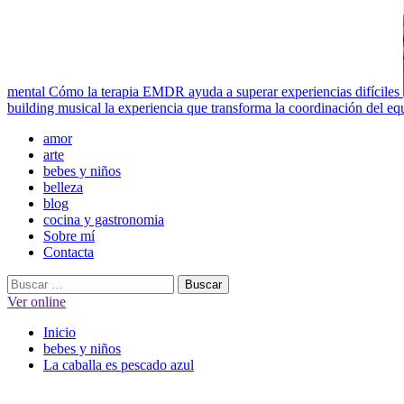
mental
Cómo la terapia EMDR ayuda a superar experiencias difíciles
building musical la experiencia que transforma la coordinación del eq
Menú
amor
principal
arte
bebes y niños
belleza
blog
cocina y gastronomia
Sobre mí
Contacta
Buscar:
Ver online
Inicio
bebes y niños
La caballa es pescado azul