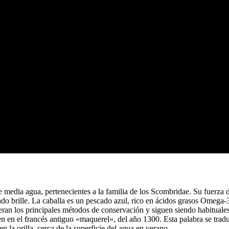
e media agua, pertenecientes a la familia de los Scombridae. Su fuerz
o brille. La caballa es un pescado azul, rico en ácidos grasos Omega-3
 eran los principales métodos de conservación y siguen siendo habituales
n en el francés antiguo «maquerel», del año 1300. Esta palabra se trad
 la orilla, cerca de la superficie del agua en verano.