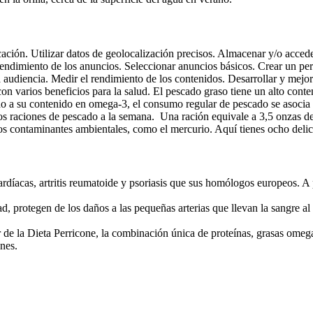
ficación. Utilizar datos de geolocalización precisos. Almacenar y/o acced
rendimiento de los anuncios. Seleccionar anuncios básicos. Crear un per
 audiencia. Medir el rendimiento de los contenidos. Desarrollar y mejor
on varios beneficios para la salud. El pescado graso tiene un alto cont
a su contenido en omega-3, el consumo regular de pescado se asocia c
raciones de pescado a la semana. Una ración equivale a 3,5 onzas de 
os contaminantes ambientales, como el mercurio. Aquí tienes ocho delic
acas, artritis reumatoide y psoriasis que sus homólogos europeos. A pe
, protegen de los daños a las pequeñas arterias que llevan la sangre al 
de la Dieta Perricone, la combinación única de proteínas, grasas omega
nes.