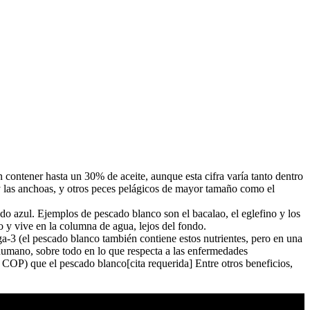
n contener hasta un 30% de aceite, aunque esta cifra varía tanto dentro
 y las anchoas, y otros peces pelágicos de mayor tamaño como el
o azul. Ejemplos de pescado blanco son el bacalao, el eglefino y los
o y vive en la columna de agua, lejos del fondo.
a-3 (el pescado blanco también contiene estos nutrientes, pero en una
humano, sobre todo en lo que respecta a las enfermedades
s COP) que el pescado blanco[cita requerida] Entre otros beneficios,
.