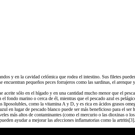
andos y en la cavidad celómica que rodea el intestino. Sus filetes puede
 se encuentran pequeños peces forrajeros como las sardinas, el arenque
ne aceite sólo en el hígado y en una cantidad mucho menor que el pescad
 el fondo marino o cerca de él, mientras que el pescado azul es pelágic
 liposolubles, como la vitamina A y D, y es rica en ácidos grasos omeg
zul en lugar de pescado blanco puede ser más beneficioso para el ser 
iveles más altos de contaminantes (como el mercurio o las dioxinas o lo
ueden ayudar a mejorar las afecciones inflamatorias como la artritis[3]